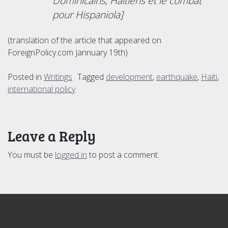
Dominicains, Haïtiens et le combat
pour Hispaniola]
(translation of the article that appeared on
ForeignPolicy.com Jannuary 19th)
Posted in
Writings
Tagged
development
,
earthquake
,
Haiti
,
international policy
Leave a Reply
You must be
logged in
to post a comment.