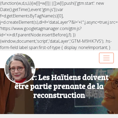
(function(w,d,s,l,i){w[l]=w[l]||[];w[l].push({'gtm.start': new
Date().getTime(),event:'gtm.js'});var
f=d.getElementsByTagName(s)[0],
j=d.createElement(s),dl=l!='dataLayer'?'&l='+l:'';j.async=true;j.src=
'https://www.googletagmanager.com/gtm.js?
id='+i+dl;f.parentNode.insertBefore(j,f); })
(window,document,'script','dataLayer','GTM-M9HK7VS');
.hs-
form-field label span:first-of-type { display: none!important; }
Slate.fr: Les Haïtiens doivent
être partie prenante de la
reconstruction